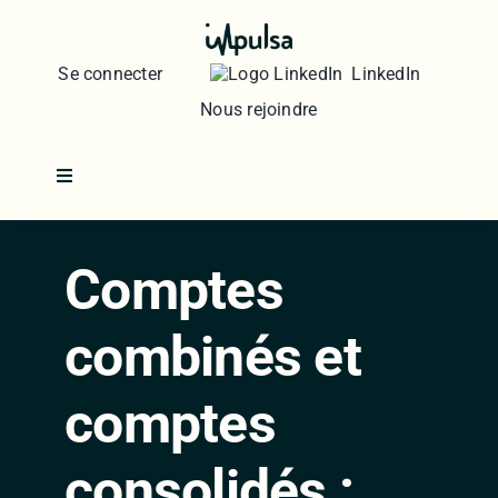
Skip
to
content
Se connecter
LinkedIn
Nous rejoindre
Toggle
Navigation
Vos enjeux
Comptes
Votre secteur
combinés et
Le groupe
comptes
Ressources
consolidés :