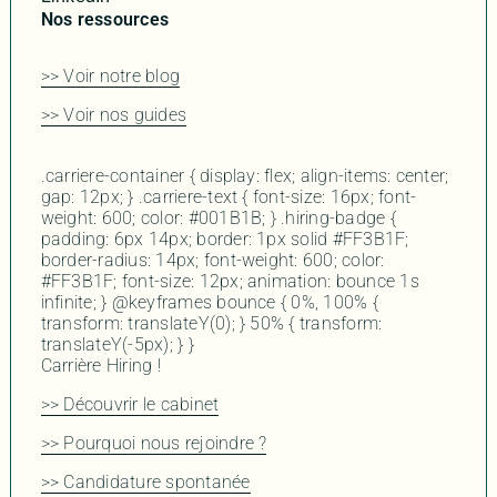
Nos ressources
>> Voir notre blog
>> Voir nos guides
.carriere-container { display: flex; align-items: center;
gap: 12px; } .carriere-text { font-size: 16px; font-
weight: 600; color: #001B1B; } .hiring-badge {
padding: 6px 14px; border: 1px solid #FF3B1F;
border-radius: 14px; font-weight: 600; color:
#FF3B1F; font-size: 12px; animation: bounce 1s
infinite; } @keyframes bounce { 0%, 100% {
transform: translateY(0); } 50% { transform:
translateY(-5px); } }
Carrière
Hiring !
>> Découvrir le cabinet
>> Pourquoi nous rejoindre ?
>> Candidature spontanée